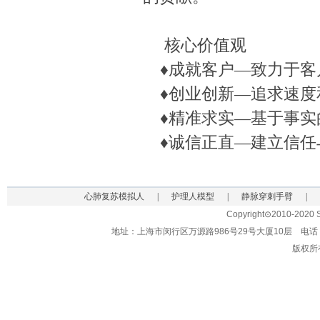
核心价值观
♦成就客户—致力于客
♦创业创新—追求速度
♦精准求实—基于事实
♦诚信正直—建立信任
心肺复苏模拟人
|
护理人模型
|
静脉穿刺手臂
|
Copyright⊙2010-2020 Sh
地址：上海市闵行区万源路986号29号大厦10层 电话：021-62
版权所