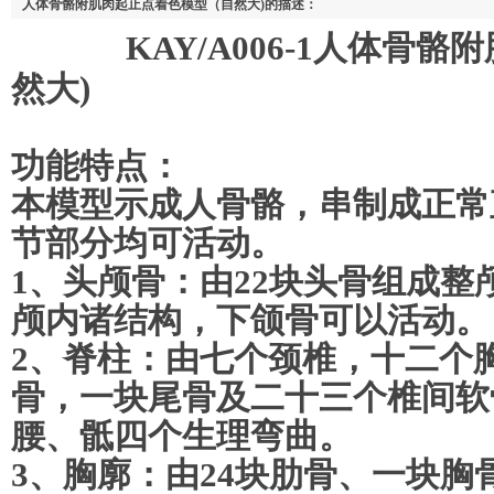
人体骨骼附肌肉起止点着色模型（自然大)的描述：
KAY/A006-1人体骨
然大)
功能特点：
本模型示成人骨骼，串制成正常
节部分均可活动。
1、头颅骨：由22块头骨组成
颅内诸结构，下颌骨可以活动。
2、脊柱：由七个颈椎，十二个
骨，一块尾骨及二十三个椎间软
腰、骶四个生理弯曲。
3、胸廓：由24块肋骨、一块