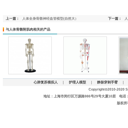
上一篇：
人体全身骨骼神经血管模型(自然大）
下一篇：
人
与人体骨骼附肌肉相关的产品
心肺复苏模拟人
|
护理人模型
|
静脉穿刺手臂
|
Copyright⊙2010-2020 Sh
地址：上海市闵行区万源路986号29号大厦10层 电话：021-627
版权所