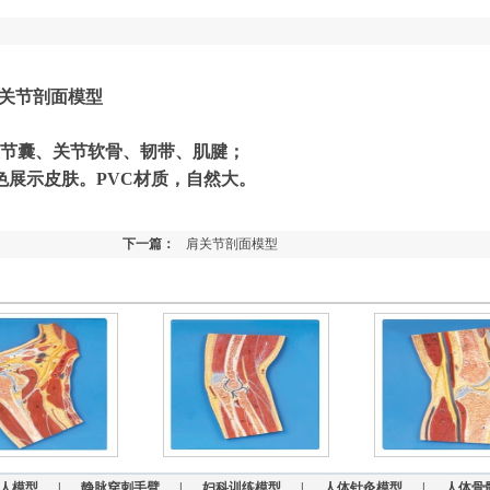
节剖面模型
节囊、关节软骨、韧带、肌腱；
色展示皮肤。PVC材质，自然大。
下一篇：
肩关节剖面模型
人模型
|
静脉穿刺手臂
|
妇科训练模型
|
人体针灸模型
|
人体骨