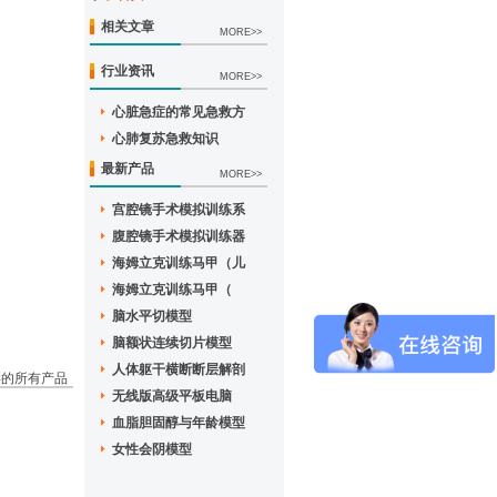
相关文章
MORE>>
行业资讯
MORE>>
心脏急症的常见急救方
心肺复苏急救知识
最新产品
MORE>>
宫腔镜手术模拟训练系
腹腔镜手术模拟训练器
海姆立克训练马甲（儿
海姆立克训练马甲（
脑水平切模型
脑额状连续切片模型
人体躯干横断断层解剖
类的所有产品
无线版高级平板电脑
血脂胆固醇与年龄模型
女性会阴模型