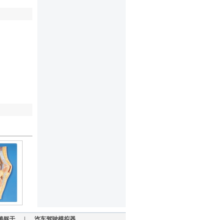
骼躯干
|
汽车驾驶模拟器