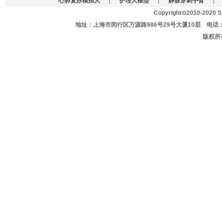
心肺复苏模拟人
|
护理人模型
|
静脉穿刺手臂
|
Copyright⊙2010-2020 Sh
地址：上海市闵行区万源路986号29号大厦10层 电话：021-627
版权所