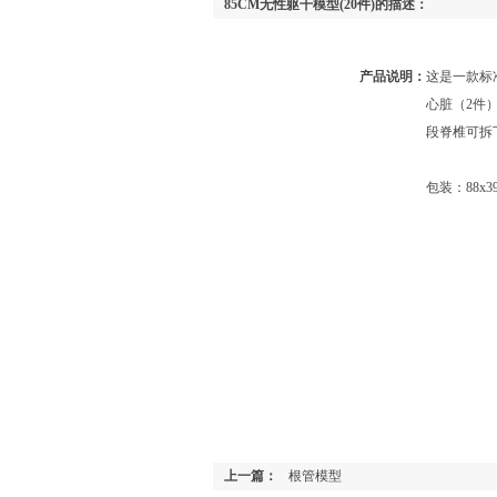
85CM无性躯干模型(20件)的描述：
产品说明：
这是一款标
心脏（2件
段脊椎可拆
包装：88x39
上一篇：
根管模型