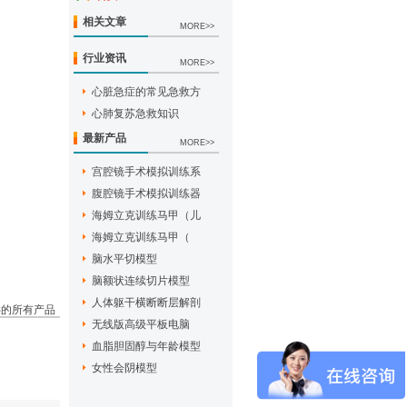
相关文章
MORE>>
行业资讯
MORE>>
心脏急症的常见急救方
心肺复苏急救知识
最新产品
MORE>>
宫腔镜手术模拟训练系
腹腔镜手术模拟训练器
海姆立克训练马甲（儿
海姆立克训练马甲（
脑水平切模型
脑额状连续切片模型
人体躯干横断断层解剖
类的所有产品
无线版高级平板电脑
血脂胆固醇与年龄模型
女性会阴模型