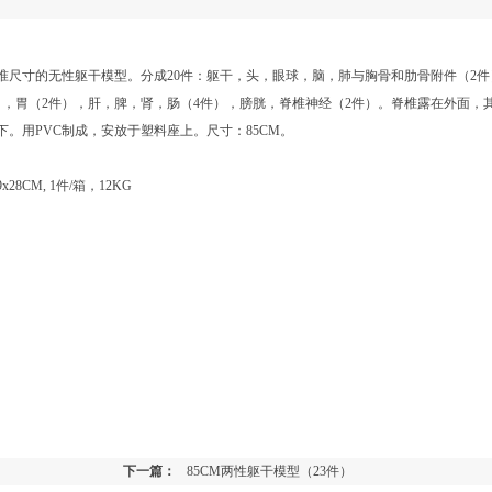
准尺寸的无性躯干模型。分成20件：躯干，头，眼球，脑，肺与胸骨和肋骨附件（2件
），胃（2件），肝，脾，肾，肠（4件），膀胱，脊椎神经（2件）。脊椎露在外面，
下。用PVC制成，安放于塑料座上。尺寸：85CM。
x28CM, 1件/箱，12KG
下一篇：
85CM两性躯干模型（23件）