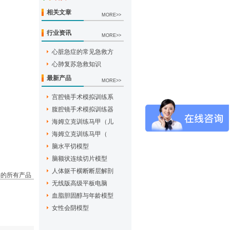
相关文章
MORE>>
行业资讯
MORE>>
心脏急症的常见急救方
心肺复苏急救知识
最新产品
MORE>>
宫腔镜手术模拟训练系
腹腔镜手术模拟训练器
海姆立克训练马甲（儿
海姆立克训练马甲（
脑水平切模型
脑额状连续切片模型
人体躯干横断断层解剖
类的所有产品
无线版高级平板电脑
血脂胆固醇与年龄模型
女性会阴模型