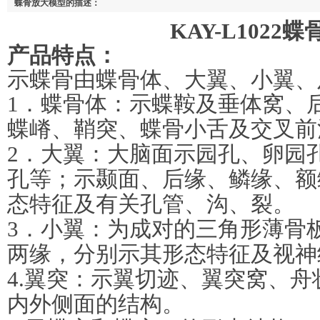
蝶骨放大模型的描述：
KAY-L1022蝶骨
产品特点：
示蝶骨由蝶骨体、大翼、小翼、
1．蝶骨体：示蝶鞍及垂体窝、
蝶嵴、鞘突、蝶骨小舌及交叉前
2．大翼：大脑面示园孔、卵园
孔等；示颞面、后缘、鳞缘、额
态特征及有关孔管、沟、裂。
3．小翼：为成对的三角形薄骨
两缘，分别示其形态特征及视神
4.翼突：示翼切迹、翼突窝、
内外侧面的结构。