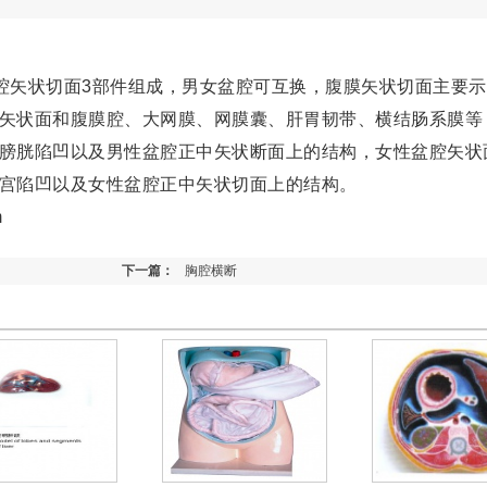
腔矢状切面3部件组成，男女盆腔可互换，腹膜矢状切面主要示
矢状面和腹膜腔、大网膜、网膜囊、肝胃韧带、横结肠系膜等
膀胱陷凹以及男性盆腔正中矢状断面上的结构，女性盆腔矢状
宫陷凹以及女性盆腔正中矢状切面上的结构。
m
下一篇：
胸腔横断