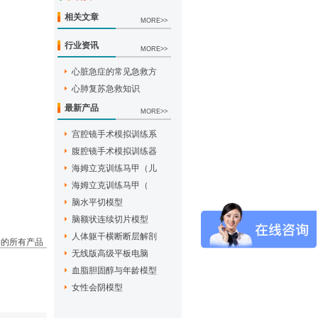
相关文章
MORE>>
行业资讯
MORE>>
心脏急症的常见急救方
心肺复苏急救知识
最新产品
MORE>>
宫腔镜手术模拟训练系
腹腔镜手术模拟训练器
海姆立克训练马甲（儿
海姆立克训练马甲（
脑水平切模型
脑额状连续切片模型
人体躯干横断断层解剖
类的所有产品
无线版高级平板电脑
血脂胆固醇与年龄模型
女性会阴模型