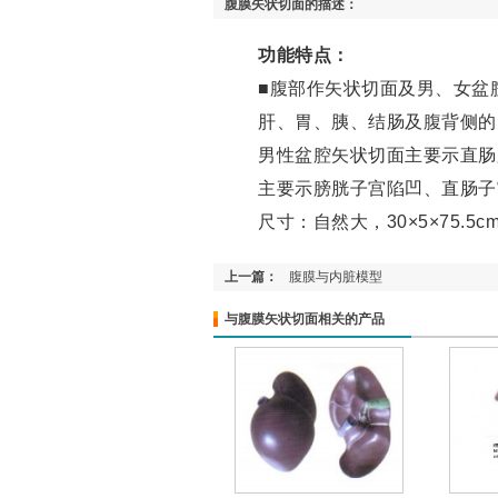
腹膜矢状切面的描述：
功能特点：
■腹部作矢状切面及男、女盆
肝、胃、胰、结肠及腹背侧的
男性盆腔矢状切面主要示直肠
主要示膀胱子宫陷凹、直肠子
尺寸：自然大，30×5×75.5c
上一篇：
腹膜与内脏模型
与腹膜矢状切面相关的产品