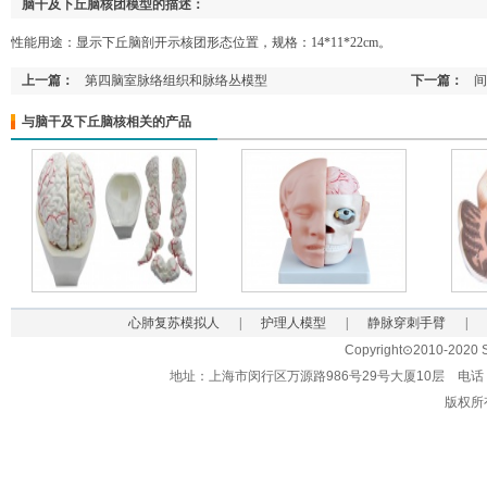
脑干及下丘脑核团模型的描述：
性能用途：显示下丘脑剖开示核团形态位置，规格：14*11*22cm。
上一篇：
第四脑室脉络组织和脉络丛模型
下一篇：
间
与脑干及下丘脑核相关的产品
心肺复苏模拟人
|
护理人模型
|
静脉穿刺手臂
|
Copyright⊙2010-2020 Sh
地址：上海市闵行区万源路986号29号大厦10层 电话：021-62
版权所