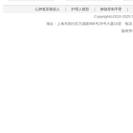
心肺复苏模拟人
|
护理人模型
|
静脉穿刺手臂
|
Copyright⊙2010-2020 Sh
地址：上海市闵行区万源路986号29号大厦10层 电话：021-62
版权所