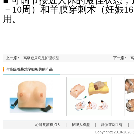
■ 可调节接近人体的最佳状态，
－10周）和羊膜穿刺术（妊娠1
用。
上一篇：
高级糖尿病足护理模型
下一篇：
高
与高级着装式孕妇相关的产品
心肺复苏模拟人
|
护理人模型
|
静脉穿刺手臂
|
Copyright⊙2010-2020 Sh