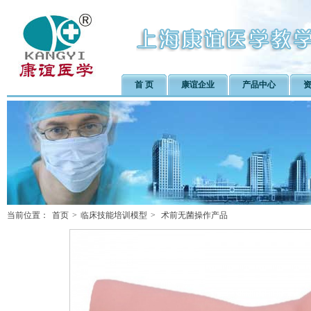
首 页
康谊企业
产品中心
当前位置：
首页
>
临床技能培训模型
>
术前无菌操作产品