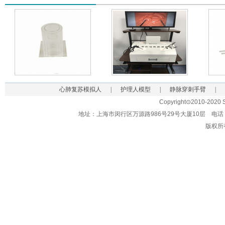
心肺复苏模拟人
|
护理人模型
|
静脉穿刺手臂
|
Copyright⊙2010-2020 Sh
地址：上海市闵行区万源路986号29号大厦10层 电话：021-62
版权所