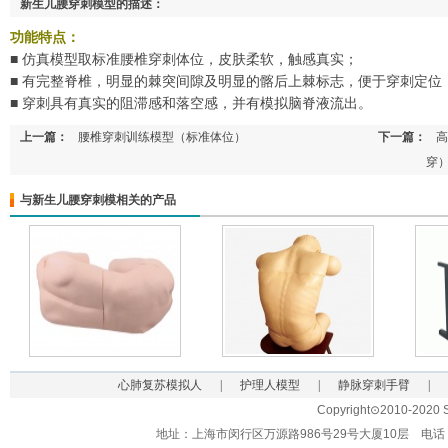
新生儿腰穿刺模型的描述：
功能特点：
■
仿真模型取标准腰椎穿刺体位，皮肤柔软，触感真实；
■
有完整脊椎，明显的棘突间隙及明显的髂后上棘标志，便于穿刺定位
■
穿刺具有真实的阻滞感和落空感，并有模拟脑脊液流出。
上一篇：
腰椎穿刺训练模型（标准体位）
下一篇：
高
穿
与新生儿腰穿刺模相关的产品
心肺复苏模拟人
|
护理人模型
|
静脉穿刺手臂
|
Copyright⊙2010-2020 Sh
地址：上海市闵行区万源路986号29号大厦10层 电话：021-62