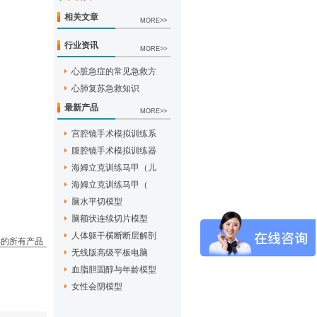
相关文章
MORE>>
行业资讯
MORE>>
心脏急症的常见急救方
心肺复苏急救知识
最新产品
MORE>>
宫腔镜手术模拟训练系
腹腔镜手术模拟训练器
海姆立克训练马甲（儿
海姆立克训练马甲（
脑水平切模型
脑额状连续切片模型
人体躯干横断断层解剖
类的所有产品
无线版高级平板电脑
血脂胆固醇与年龄模型
女性会阴模型