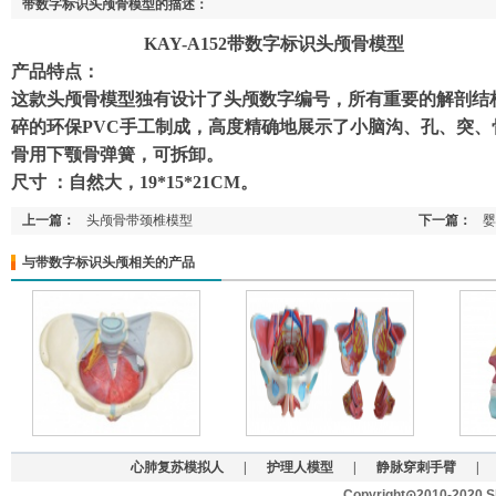
带数字标识头颅骨模型的描述：
KAY-A152带数字标识头颅骨模型
产品特点：
这款头颅骨模型独有设计了头颅数字编号，所有重要的解剖结
碎的环保PVC手工制成，高度精确地展示了小脑沟、孔、突
骨用下颚骨弹簧，可拆卸。
尺寸 ：自然大，19*15*21CM。
上一篇：
头颅骨带颈椎模型
下一篇：
婴
与带数字标识头颅相关的产品
心肺复苏模拟人
|
护理人模型
|
静脉穿刺手臂
|
Copyright⊙2010-2020 Sh