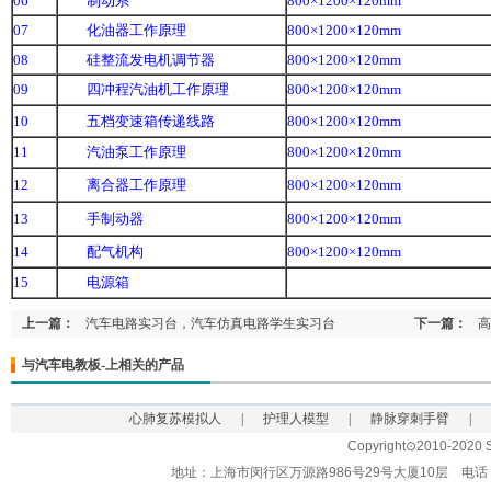
06
制动系
800×1200×120mm
07
化油器工作原理
800×1200×120mm
08
硅整流发电机调节器
800×1200×120mm
09
四冲程汽油机工作原理
800×1200×120mm
10
五档变速箱传递线路
800×1200×120mm
11
汽油泵工作原理
800×1200×120mm
12
离合器工作原理
800×1200×120mm
13
手制动器
800×1200×120mm
14
配气机构
800×1200×120mm
15
电源箱
上一篇：
汽车电路实习台，汽车仿真电路学生实习台
下一篇：
高
与汽车电教板-上相关的产品
心肺复苏模拟人
|
护理人模型
|
静脉穿刺手臂
|
Copyright⊙2010-2020 Sh
地址：上海市闵行区万源路986号29号大厦10层 电话：021-62