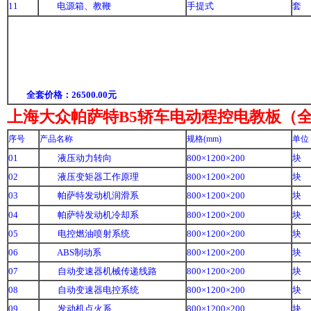
11
电源箱、教鞭
手提式
套
全套价格：26500.00元
上海大众帕萨特B5轿车电动程控电教板（全
序号
产品名称
规格(mm)
单位
01
液压动力转向
800×1200×200
块
02
液压变矩器工作原理
800×1200×200
块
03
帕萨特发动机润滑系
800×1200×200
块
04
帕萨特发动机冷却系
800×1200×200
块
05
电控燃油喷射系统
800×1200×200
块
06
ABS制动系
800×1200×200
块
07
自动变速器机械传递线路
800×1200×200
块
08
自动变速器电控系统
800×1200×200
块
09
发动机点火系
800×1200×200
块