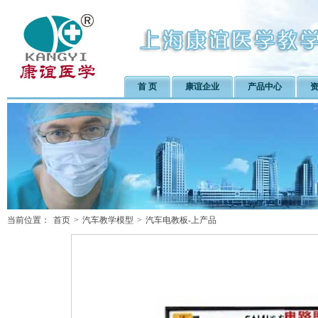
首 页
康谊企业
产品中心
当前位置：
首页
>
汽车教学模型
>
汽车电教板-上产品