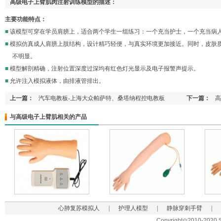
高级电子上臂肌肉注射训练模型的描述：
主要功能特点：
■
该模型可穿在学员肩膀上，适合两个学生一组练习：一个充当护士，一个充当病
■
模拟仿真成人肩膀上肢结构，设计精巧轻便，与真实环境更加接近。同时，皮肤
不明显。
■
模型解剖精确，注射位置深度过深均有红色灯光显示及电子报警声提示。
■
允许注入模拟液体，由排液管排出。
上一篇：
汽车电教板-上海大众帕萨特、桑塔纳程控电教板
下一篇：
高
与高级电子上臂肌相关的产品
心肺复苏模拟人
|
护理人模型
|
静脉穿刺手臂
|
Copyright⊙2010-2020 Sh