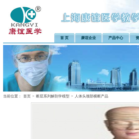
首 页
康谊企业
产品中心
当前位置：
首页
>
断层系列解剖学模型
>
人体头颈部横断产品